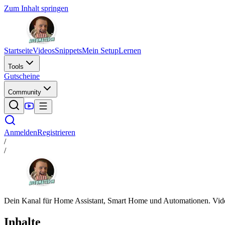
Zum Inhalt springen
Startseite
Videos
Snippets
Mein Setup
Lernen
Tools
Gutscheine
Community
Anmelden
Registrieren
/
/
Dein Kanal für Home Assistant, Smart Home und Automationen. Video
Inhalte