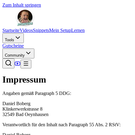
Zum Inhalt springen
Startseite
Videos
Snippets
Mein Setup
Lernen
Tools
Gutscheine
Community
Impressum
Angaben gemäß Paragraph 5 DDG:
Daniel Boberg
Klinkerwerkstrasse 8
32549 Bad Oeynhausen
Verantwortlich für den Inhalt nach Paragraph 55 Abs. 2 RStV:
Daniel Boberg