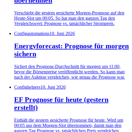
übernehmen
Verschiebt die gestern gesicherte Morgen-Prognose auf den
Heute-Slot um 00:05. So hat man den ganzen Tag den
Vergleichswert: Prognose vs. tatsächlicher Strompreis.
Config
automations
10. Juni 2026
Energyforecast: Prognose für morgen
sichern
Sichert den Prognose-Durchschnitt für morgen um 11:00,
bevor die Börsenpreise veröffentlicht werden. So kann man
nach der Auktion vergleichen, wie genau die Prognose war.
Config
helpers
10. Juni 2026
EF Prognose für heute (gestern
erstellt)
Enthält die gestern gesicherte Prognose für heute. Wird um
00:05 aus dem Morgen-Slot übernommen, damit man den
ganzen Tag Prognose vs. tatsächlichen Preis vergleichen