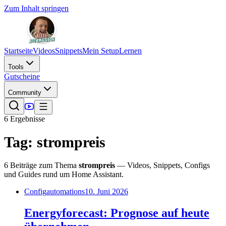
Zum Inhalt springen
Startseite
Videos
Snippets
Mein Setup
Lernen
Tools
Gutscheine
Community
6
Ergebnis
se
Tag:
strompreis
6
Beiträge
zum Thema
strompreis
— Videos, Snippets, Configs
und Guides rund um Home Assistant.
Config
automations
10. Juni 2026
Energyforecast: Prognose auf heute