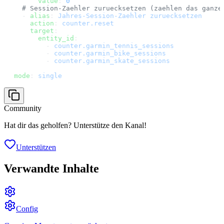
      value
: 
0
  # Session-Zaehler zuruecksetzen (zaehlen das ganze
  - 
alias
: 
Jahres-Session-Zaehler zuruecksetzen
    action
: 
counter.reset
    target
:
      entity_id
:
        - 
counter.garmin_tennis_sessions
        - 
counter.garmin_bike_sessions
        - 
counter.garmin_skate_sessions
mode
: 
single
Community
Hat dir das geholfen? Unterstütze den Kanal!
Unterstützen
Verwandte Inhalte
Config