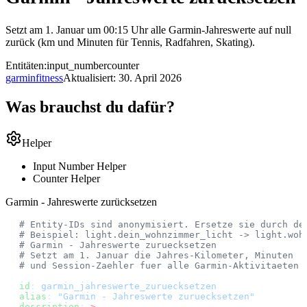
Setzt am 1. Januar um 00:15 Uhr alle Garmin-Jahreswerte auf null
zurück (km und Minuten für Tennis, Radfahren, Skating).
Entitäten:
input_number
counter
garmin
fitness
Aktualisiert:
30. April 2026
Was brauchst du dafür?
Helper
Input Number Helper
Counter Helper
Garmin - Jahreswerte zurücksetzen
# Entity-IDs sind anonymisiert. Ersetze sie durch de
# Beispiel: light.dein_wohnzimmer_licht -> light.woh
# Garmin - Jahreswerte zuruecksetzen
# Setzt am 1. Januar die Jahres-Kilometer, Minuten
# und Session-Zaehler fuer alle Garmin-Aktivitaeten 
id
: 
garmin_jahreswerte_zuruecksetzen
alias
: 
"Garmin - Jahreswerte zuruecksetzen"
description
: 
>-