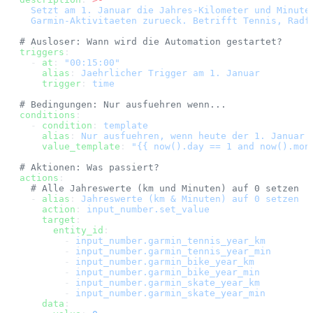
  Setzt am 1. Januar die Jahres-Kilometer und Minute
  Garmin-Aktivitaeten zurueck. Betrifft Tennis, Radf
# Ausloser: Wann wird die Automation gestartet?
triggers
:
  - 
at
: 
"00:15:00"
    alias
: 
Jaehrlicher Trigger am 1. Januar
    trigger
: 
time
# Bedingungen: Nur ausfuehren wenn...
conditions
:
  - 
condition
: 
template
    alias
: 
Nur ausfuehren, wenn heute der 1. Januar 
    value_template
: 
"{{ now().day == 1 and now().mon
# Aktionen: Was passiert?
actions
:
  # Alle Jahreswerte (km und Minuten) auf 0 setzen
  - 
alias
: 
Jahreswerte (km & Minuten) auf 0 setzen
    action
: 
input_number.set_value
    target
:
      entity_id
:
        - 
input_number.garmin_tennis_year_km
        - 
input_number.garmin_tennis_year_min
        - 
input_number.garmin_bike_year_km
        - 
input_number.garmin_bike_year_min
        - 
input_number.garmin_skate_year_km
        - 
input_number.garmin_skate_year_min
    data
: