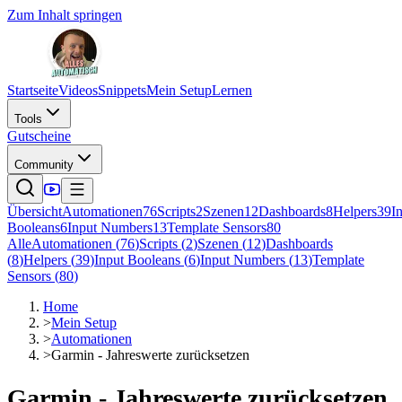
Zum Inhalt springen
Startseite
Videos
Snippets
Mein Setup
Lernen
Tools
Gutscheine
Community
Übersicht
Automationen
76
Scripts
2
Szenen
12
Dashboards
8
Helpers
39
I
Booleans
6
Input Numbers
13
Template Sensors
80
Alle
Automationen
(
76
)
Scripts
(
2
)
Szenen
(
12
)
Dashboards
(
8
)
Helpers
(
39
)
Input Booleans
(
6
)
Input Numbers
(
13
)
Template
Sensors
(
80
)
Home
>
Mein Setup
>
Automationen
>
Garmin - Jahreswerte zurücksetzen
Garmin - Jahreswerte zurücksetzen