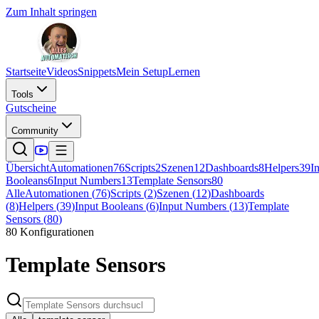
Zum Inhalt springen
Startseite
Videos
Snippets
Mein Setup
Lernen
Tools
Gutscheine
Community
Übersicht
Automationen
76
Scripts
2
Szenen
12
Dashboards
8
Helpers
39
I
Booleans
6
Input Numbers
13
Template Sensors
80
Alle
Automationen
(
76
)
Scripts
(
2
)
Szenen
(
12
)
Dashboards
(
8
)
Helpers
(
39
)
Input Booleans
(
6
)
Input Numbers
(
13
)
Template
Sensors
(
80
)
80
Konfigurationen
Template Sensors