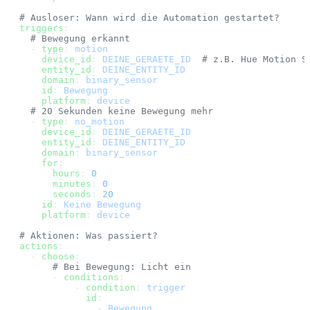
# Ausloser: Wann wird die Automation gestartet?
triggers
:
  # Bewegung erkannt
  - 
type
: 
motion
    device_id
: 
DEINE_GERAETE_ID
  # z.B. Hue Motion S
    entity_id
: 
DEINE_ENTITY_ID
    domain
: 
binary_sensor
    id
: 
Bewegung
    platform
: 
device
  # 20 Sekunden keine Bewegung mehr
  - 
type
: 
no_motion
    device_id
: 
DEINE_GERAETE_ID
    entity_id
: 
DEINE_ENTITY_ID
    domain
: 
binary_sensor
    for
:
      hours
: 
0
      minutes
: 
0
      seconds
: 
20
    id
: 
Keine Bewegung
    platform
: 
device
# Aktionen: Was passiert?
actions
:
  - 
choose
:
      # Bei Bewegung: Licht ein
      - 
conditions
:
          - 
condition
: 
trigger
            id
:
              - 
Bewegung