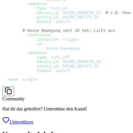
        sequence
:
          - 
type
: 
turn_on
            device_id
: 
DEINE_GERAETE_ID
  # z.B. Smar
            entity_id
: 
DEINE_ENTITY_ID
            domain
: 
switch
      # Keine Bewegung seit 20 Sek: Licht aus
      - 
conditions
:
          - 
condition
: 
trigger
            id
:
              - 
Keine Bewegung
        sequence
:
          - 
type
: 
turn_off
            device_id
: 
DEINE_GERAETE_ID
            entity_id
: 
DEINE_ENTITY_ID
            domain
: 
switch
mode
: 
single
Community
Hat dir das geholfen? Unterstütze den Kanal!
Unterstützen