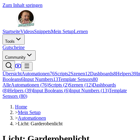
Zum Inhalt springen
Startseite
Videos
Snippets
Mein Setup
Lernen
Tools
Gutscheine
Community
Übersicht
Automationen
76
Scripts
2
Szenen
12
Dashboards
8
Helpers
39
I
Booleans
6
Input Numbers
13
Template Sensors
80
Alle
Automationen
(
76
)
Scripts
(
2
)
Szenen
(
12
)
Dashboards
(
8
)
Helpers
(
39
)
Input Booleans
(
6
)
Input Numbers
(
13
)
Template
Sensors
(
80
)
Home
>
Mein Setup
>
Automationen
>
Licht: Garderobenlicht
Licht: Garderobenlicht