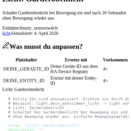
Schaltet Garderobenlicht bei Bewegung ein und nach 20 Sekunden
ohne Bewegung wieder aus.
Entitäten:
binary_sensor
switch
licht
Aktualisiert:
4. April 2026
Was musst du anpassen?
Platzhalter
Ersetze mit
Vorkommen
Deine Geräte-ID aus dem
DEINE_GERAETE_ID
4
×
HA Device Registry
Ersetze mit deiner Entity-
DEINE_ENTITY_ID
4
×
ID
Licht: Garderobenlicht
# Entity-IDs sind anonymisiert. Ersetze sie durch de
# Beispiel: light.dein_wohnzimmer_licht -> light.woh
# Licht: Garderobenlicht
# Schaltet das Garderobenlicht bei Bewegung ein und 
# ohne Bewegung wieder aus. Einfache Bewegungsmelder
alias
: 
"Licht: Garderobenlicht"
description
: 
""