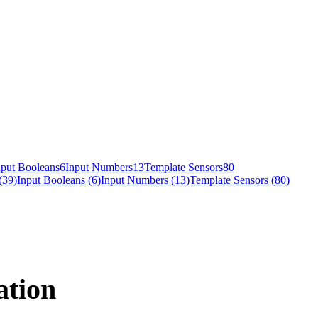
nput Booleans
6
Input Numbers
13
Template Sensors
80
(
39
)
Input Booleans
(
6
)
Input Numbers
(
13
)
Template Sensors
(
80
)
ation