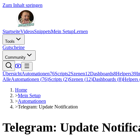
Zum Inhalt springen
Startseite
Videos
Snippets
Mein Setup
Lernen
Tools
Gutscheine
Community
Übersicht
Automationen
76
Scripts
2
Szenen
12
Dashboards
8
Helpers
39
I
Alle
Automationen
(
76
)
Scripts
(
2
)
Szenen
(
12
)
Dashboards
(
8
)
Helpers
Home
>
Mein Setup
>
Automationen
>
Telegram: Update Notification
Telegram: Update Notific