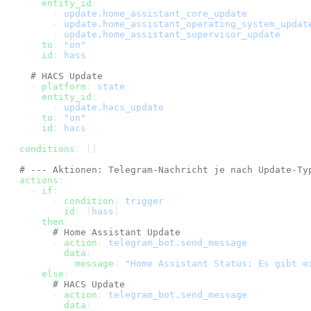
    entity_id
:
      - 
update.home_assistant_core_update
      - 
update.home_assistant_operating_system_updat
      - 
update.home_assistant_supervisor_update
    to
: 
"on"
    id
: 
hass
  # HACS Update
  - 
platform
: 
state
    entity_id
:
      - 
update.hacs_update
    to
: 
"on"
    id
: 
hacs
conditions
: []
# --- Aktionen: Telegram-Nachricht je nach Update-Ty
actions
:
  - 
if
:
      - 
condition
: 
trigger
        id
: [
hass
]
    then
:
      # Home Assistant Update
      - 
action
: 
telegram_bot.send_message
        data
:
          message
: 
"Home Assistant Status: Es gibt e
    else
:
      # HACS Update
      - 
action
: 
telegram_bot.send_message
        data
: