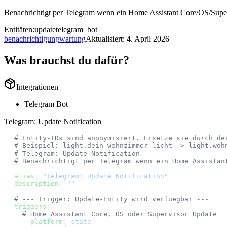
Benachrichtigt per Telegram wenn ein Home Assistant Core/OS/Supe
Entitäten:
update
telegram_bot
benachrichtigung
wartung
Aktualisiert:
4. April 2026
Was brauchst du dafür?
Integrationen
Telegram Bot
Telegram: Update Notification
# Entity-IDs sind anonymisiert. Ersetze sie durch de
# Beispiel: light.dein_wohnzimmer_licht -> light.woh
# Telegram: Update Notification
# Benachrichtigt per Telegram wenn ein Home Assistan
alias
: 
"Telegram: Update Notification"
description
: 
""
# --- Trigger: Update-Entity wird verfuegbar ---
triggers
:
  # Home Assistant Core, OS oder Supervisor Update
  - 
platform
: 
state