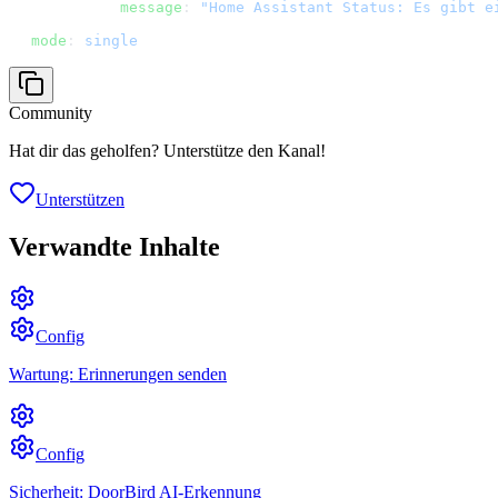
          message
: 
"Home Assistant Status: Es gibt e
mode
: 
single
Community
Hat dir das geholfen? Unterstütze den Kanal!
Unterstützen
Verwandte Inhalte
Config
Wartung: Erinnerungen senden
Config
Sicherheit: DoorBird AI-Erkennung