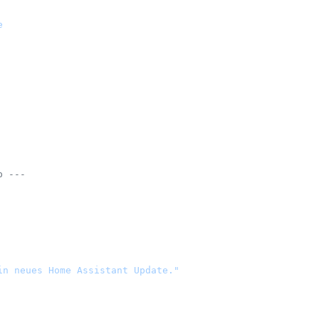
e
p ---
in neues Home Assistant Update."