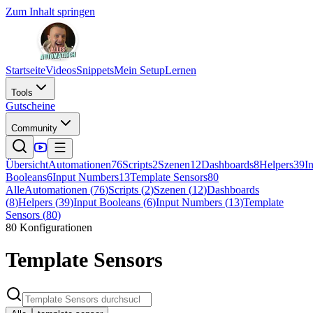
Zum Inhalt springen
Startseite
Videos
Snippets
Mein Setup
Lernen
Tools
Gutscheine
Community
Übersicht
Automationen
76
Scripts
2
Szenen
12
Dashboards
8
Helpers
39
I
Booleans
6
Input Numbers
13
Template Sensors
80
Alle
Automationen
(
76
)
Scripts
(
2
)
Szenen
(
12
)
Dashboards
(
8
)
Helpers
(
39
)
Input Booleans
(
6
)
Input Numbers
(
13
)
Template
Sensors
(
80
)
80
Konfigurationen
Template Sensors