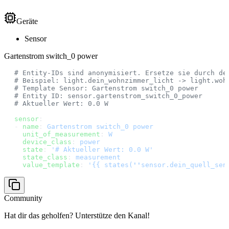
Geräte
Sensor
Gartenstrom switch_0 power
# Entity-IDs sind anonymisiert. Ersetze sie durch de
# Beispiel: light.dein_wohnzimmer_licht -> light.woh
# Template Sensor: Gartenstrom switch_0 power
# Entity ID: sensor.gartenstrom_switch_0_power
# Aktueller Wert: 0.0 W
sensor
:
- 
name
: 
Gartenstrom switch_0 power
  unit_of_measurement
: 
W
  device_class
: 
power
  state
: 
'# Aktueller Wert: 0.0 W'
  state_class
: 
measurement
  value_template
: 
'{{ states(
''
sensor.dein_quell_sen
Community
Hat dir das geholfen? Unterstütze den Kanal!