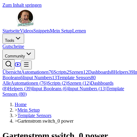
Zum Inhalt springen
Startseite
Videos
Snippets
Mein Setup
Lernen
Tools
Gutscheine
Community
Übersicht
Automationen
76
Scripts
2
Szenen
12
Dashboards
8
Helpers
39
I
Booleans
6
Input Numbers
13
Template Sensors
80
Alle
Automationen
(
76
)
Scripts
(
2
)
Szenen
(
12
)
Dashboards
(
8
)
Helpers
(
39
)
Input Booleans
(
6
)
Input Numbers
(
13
)
Template
Sensors
(
80
)
Home
>
Mein Setup
>
Template Sensors
>
Gartenstrom switch_0 power
Gartenstrom switch_0 power