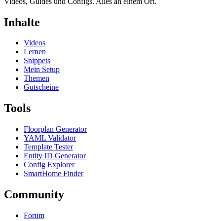
Videos, Guides und Configs. Alles an einem Ort.
Inhalte
Videos
Lernen
Snippets
Mein Setup
Themen
Gutscheine
Tools
Floorplan Generator
YAML Validator
Template Tester
Entity ID Generator
Config Explorer
SmartHome Finder
Community
Forum