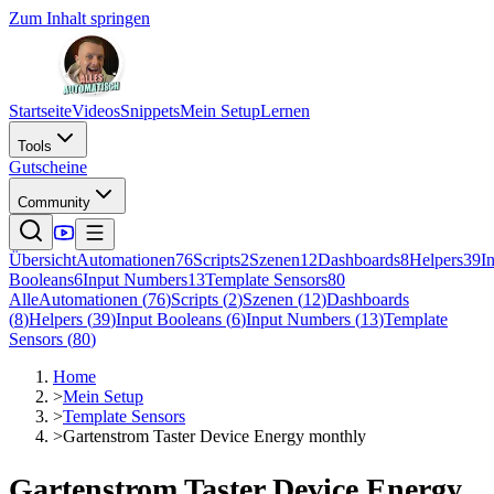
Zum Inhalt springen
Startseite
Videos
Snippets
Mein Setup
Lernen
Tools
Gutscheine
Community
Übersicht
Automationen
76
Scripts
2
Szenen
12
Dashboards
8
Helpers
39
I
Booleans
6
Input Numbers
13
Template Sensors
80
Alle
Automationen
(
76
)
Scripts
(
2
)
Szenen
(
12
)
Dashboards
(
8
)
Helpers
(
39
)
Input Booleans
(
6
)
Input Numbers
(
13
)
Template
Sensors
(
80
)
Home
>
Mein Setup
>
Template Sensors
>
Gartenstrom Taster Device Energy monthly
Gartenstrom Taster Device Energy