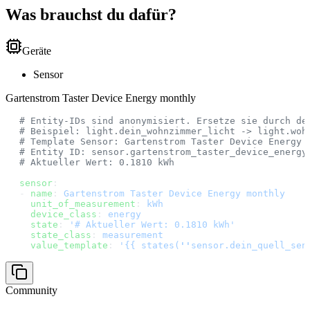
Was brauchst du dafür?
Geräte
Sensor
Gartenstrom Taster Device Energy monthly
# Entity-IDs sind anonymisiert. Ersetze sie durch de
# Beispiel: light.dein_wohnzimmer_licht -> light.woh
# Template Sensor: Gartenstrom Taster Device Energy 
# Entity ID: sensor.gartenstrom_taster_device_energy
# Aktueller Wert: 0.1810 kWh
sensor
:
- 
name
: 
Gartenstrom Taster Device Energy monthly
  unit_of_measurement
: 
kWh
  device_class
: 
energy
  state
: 
'# Aktueller Wert: 0.1810 kWh'
  state_class
: 
measurement
  value_template
: 
'{{ states(
''
sensor.dein_quell_sen
Community