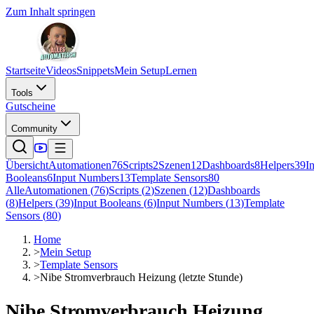
Zum Inhalt springen
Startseite
Videos
Snippets
Mein Setup
Lernen
Tools
Gutscheine
Community
Übersicht
Automationen
76
Scripts
2
Szenen
12
Dashboards
8
Helpers
39
I
Booleans
6
Input Numbers
13
Template Sensors
80
Alle
Automationen
(
76
)
Scripts
(
2
)
Szenen
(
12
)
Dashboards
(
8
)
Helpers
(
39
)
Input Booleans
(
6
)
Input Numbers
(
13
)
Template
Sensors
(
80
)
Home
>
Mein Setup
>
Template Sensors
>
Nibe Stromverbrauch Heizung (letzte Stunde)
Nibe Stromverbrauch Heizung