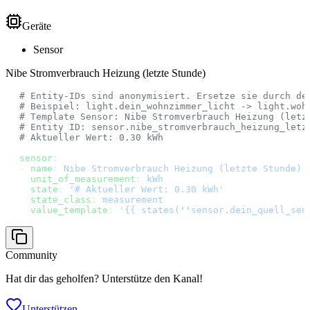
Geräte
Sensor
Nibe Stromverbrauch Heizung (letzte Stunde)
# Entity-IDs sind anonymisiert. Ersetze sie durch de
# Beispiel: light.dein_wohnzimmer_licht -> light.woh
# Template Sensor: Nibe Stromverbrauch Heizung (letz
# Entity ID: sensor.nibe_stromverbrauch_heizung_letz
# Aktueller Wert: 0.30 kWh
sensor
:
- 
name
: 
Nibe Stromverbrauch Heizung (letzte Stunde)
  unit_of_measurement
: 
kWh
  state
: 
'# Aktueller Wert: 0.30 kWh'
  state_class
: 
measurement
  value_template
: 
'{{ states(
''
sensor.dein_quell_sen
Community
Hat dir das geholfen? Unterstütze den Kanal!
Unterstützen