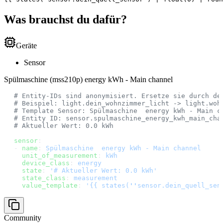
Was brauchst du dafür?
Geräte
Sensor
Spülmaschine (mss210p) energy kWh - Main channel
# Entity-IDs sind anonymisiert. Ersetze sie durch de
# Beispiel: light.dein_wohnzimmer_licht -> light.woh
# Template Sensor: Spülmaschine  energy kWh - Main c
# Entity ID: sensor.spulmaschine_energy_kwh_main_cha
# Aktueller Wert: 0.0 kWh
sensor
:
- 
name
: 
Spülmaschine  energy kWh - Main channel
  unit_of_measurement
: 
kWh
  device_class
: 
energy
  state
: 
'# Aktueller Wert: 0.0 kWh'
  state_class
: 
measurement
  value_template
: 
'{{ states(
''
sensor.dein_quell_sen
Community