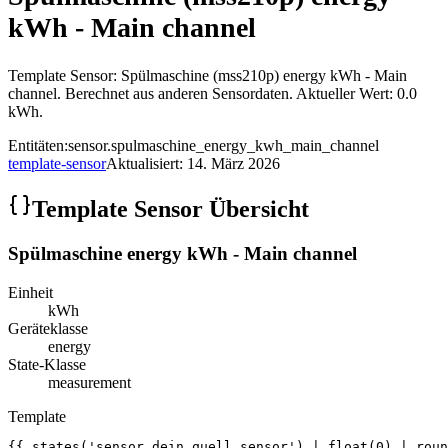
kWh - Main channel
Template Sensor: Spülmaschine (mss210p) energy kWh - Main
channel. Berechnet aus anderen Sensordaten. Aktueller Wert: 0.0
kWh.
Entitäten:
sensor.spulmaschine_energy_kwh_main_channel
template-sensor
Aktualisiert:
14. März 2026
Template Sensor Übersicht
Spülmaschine energy kWh - Main channel
Einheit
kWh
Geräteklasse
energy
State-Klasse
measurement
Template
{{ states('sensor.dein_quell_sensor') | float(0) | roun