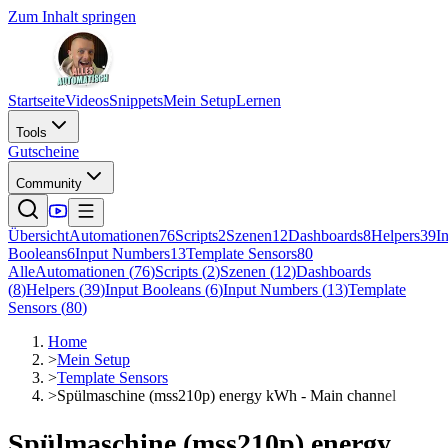
Zum Inhalt springen
Startseite
Videos
Snippets
Mein Setup
Lernen
Tools
Gutscheine
Community
Übersicht
Automationen
76
Scripts
2
Szenen
12
Dashboards
8
Helpers
39
I
Booleans
6
Input Numbers
13
Template Sensors
80
Alle
Automationen
(
76
)
Scripts
(
2
)
Szenen
(
12
)
Dashboards
(
8
)
Helpers
(
39
)
Input Booleans
(
6
)
Input Numbers
(
13
)
Template
Sensors
(
80
)
Home
>
Mein Setup
>
Template Sensors
>
Spülmaschine (mss210p) energy kWh - Main channel
Spülmaschine (mss210p) energy