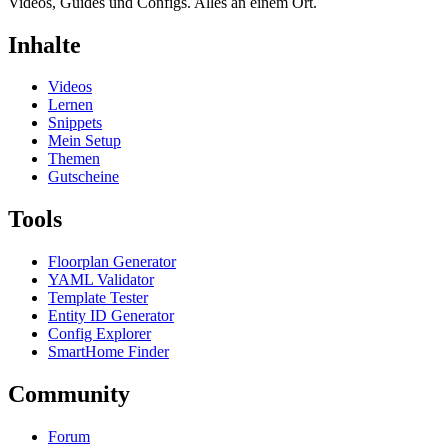
Videos, Guides und Configs. Alles an einem Ort.
Inhalte
Videos
Lernen
Snippets
Mein Setup
Themen
Gutscheine
Tools
Floorplan Generator
YAML Validator
Template Tester
Entity ID Generator
Config Explorer
SmartHome Finder
Community
Forum