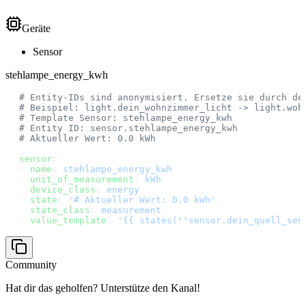
Geräte
Sensor
stehlampe_energy_kwh
# Entity-IDs sind anonymisiert. Ersetze sie durch de
# Beispiel: light.dein_wohnzimmer_licht -> light.woh
# Template Sensor: stehlampe_energy_kwh
# Entity ID: sensor.stehlampe_energy_kwh
# Aktueller Wert: 0.0 kWh
sensor
:
- 
name
: 
stehlampe_energy_kwh
  unit_of_measurement
: 
kWh
  device_class
: 
energy
  state
: 
'# Aktueller Wert: 0.0 kWh'
  state_class
: 
measurement
  value_template
: 
'{{ states(
''
sensor.dein_quell_sen
Community
Hat dir das geholfen? Unterstütze den Kanal!