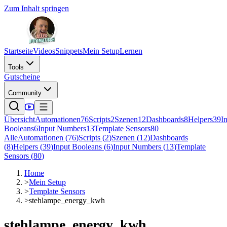
Zum Inhalt springen
Startseite
Videos
Snippets
Mein Setup
Lernen
Tools
Gutscheine
Community
Übersicht
Automationen
76
Scripts
2
Szenen
12
Dashboards
8
Helpers
39
I
Booleans
6
Input Numbers
13
Template Sensors
80
Alle
Automationen
(
76
)
Scripts
(
2
)
Szenen
(
12
)
Dashboards
(
8
)
Helpers
(
39
)
Input Booleans
(
6
)
Input Numbers
(
13
)
Template
Sensors
(
80
)
Home
>
Mein Setup
>
Template Sensors
>
stehlampe_energy_kwh
stehlampe_energy_kwh