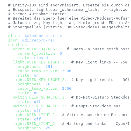
# Entity-IDs sind anonymisiert. Ersetze sie durch de
# Beispiel: light.dein_wohnzimmer_licht -> light.woh
# Szene: Aufnahme starten
# Bereitet das Buero fuer eine Video-/Podcast-Aufnah
# Jalousie zu, Key Lights an, Hintergrund-LEDs in Ak
# Stoerquellen (Vitrine, DnD-Steckdose) ausgeschalte
alias
: 
Aufnahme starten
icon
: 
mdi:record-rec
entities
:
  cover.DEINE_JALOUSIE
:  
# Buero-Jalousie geschlosse
    current_position
: 
0
    state
: 
closed
  light.DEIN_KEY_LIGHT_1
:  
# Key Light links -- 75% 
    brightness
: 
191
    color_temp_kelvin
: 
2906
    state
: 
on
  light.DEIN_KEY_LIGHT_2
:  
# Key Light rechts -- 30%
    brightness
: 
76
    color_temp_kelvin
: 
2906
    state
: 
on
  switch.DEIN_SCHALTER_1
:  
# Do-Not-Disturb Steckdos
    state
: 
off
  switch.DEIN_SCHALTER_2
:  
# Haupt-Steckdose aus
    state
: 
off
  light.DEIN_LICHT_1
:  
# Vitrine aus (keine Reflexio
    state
: 
off
  light.DEIN_LICHT_2
:  
# Hintergrund links -- Cyan/T
    brightness
: 
253