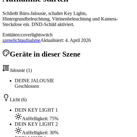
Schließt Büro-Jalousie, schaltet Key Lights,
Hintergrundbeleuchtung, Vitrinenbeleuchtung und Kamera-
Steckdose ein. DND-Schild aktiviert.
Entitäten:
cover
light
switch
szene
licht
aufnahme
Aktualisiert:
4. April 2026
Geräte in dieser Szene
Jalousie
(
1
)
DEINE JALOUSIE
Geschlossen
Licht
(
6
)
DEIN KEY LIGHT 1
An
Helligkeit: 75%
DEIN KEY LIGHT 2
An
Helligkeit: 30%