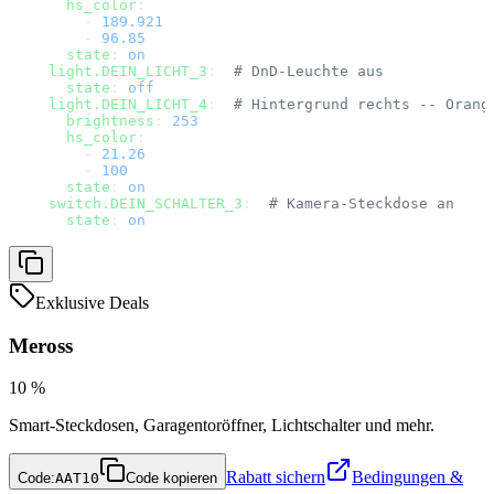
    hs_color
:
      - 
189.921
      - 
96.85
    state
: 
on
  light.DEIN_LICHT_3
:  
# DnD-Leuchte aus
    state
: 
off
  light.DEIN_LICHT_4
:  
# Hintergrund rechts -- Orang
    brightness
: 
253
    hs_color
:
      - 
21.26
      - 
100
    state
: 
on
  switch.DEIN_SCHALTER_3
:  
# Kamera-Steckdose an
    state
: 
on
Exklusive Deals
Meross
10 %
Smart-Steckdosen, Garagentoröffner, Lichtschalter und mehr.
Rabatt sichern
Bedingungen &
Code:
AAT10
Code kopieren