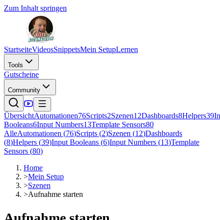
Zum Inhalt springen
Startseite
Videos
Snippets
Mein Setup
Lernen
Tools
Gutscheine
Community
Übersicht
Automationen
76
Scripts
2
Szenen
12
Dashboards
8
Helpers
39
I
Booleans
6
Input Numbers
13
Template Sensors
80
Alle
Automationen
(
76
)
Scripts
(
2
)
Szenen
(
12
)
Dashboards
(
8
)
Helpers
(
39
)
Input Booleans
(
6
)
Input Numbers
(
13
)
Template
Sensors
(
80
)
Home
>
Mein Setup
>
Szenen
>
Aufnahme starten
Aufnahme starten