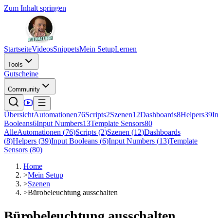
Zum Inhalt springen
Startseite
Videos
Snippets
Mein Setup
Lernen
Tools
Gutscheine
Community
Übersicht
Automationen
76
Scripts
2
Szenen
12
Dashboards
8
Helpers
39
I
Booleans
6
Input Numbers
13
Template Sensors
80
Alle
Automationen
(
76
)
Scripts
(
2
)
Szenen
(
12
)
Dashboards
(
8
)
Helpers
(
39
)
Input Booleans
(
6
)
Input Numbers
(
13
)
Template
Sensors
(
80
)
Home
>
Mein Setup
>
Szenen
>
Bürobeleuchtung ausschalten
Bürobeleuchtung ausschalten