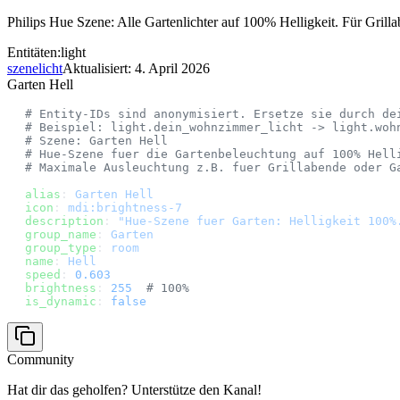
Philips Hue Szene: Alle Gartenlichter auf 100% Helligkeit. Für Grilla
Entitäten:
light
szene
licht
Aktualisiert:
4. April 2026
Garten Hell
# Entity-IDs sind anonymisiert. Ersetze sie durch de
# Beispiel: light.dein_wohnzimmer_licht -> light.woh
# Szene: Garten Hell
# Hue-Szene fuer die Gartenbeleuchtung auf 100% Hell
# Maximale Ausleuchtung z.B. fuer Grillabende oder G
alias
: 
Garten Hell
icon
: 
mdi:brightness-7
description
: 
"Hue-Szene fuer Garten: Helligkeit 100%
group_name
: 
Garten
group_type
: 
room
name
: 
Hell
speed
: 
0.603
brightness
: 
255
  # 100%
is_dynamic
: 
false
Community
Hat dir das geholfen? Unterstütze den Kanal!