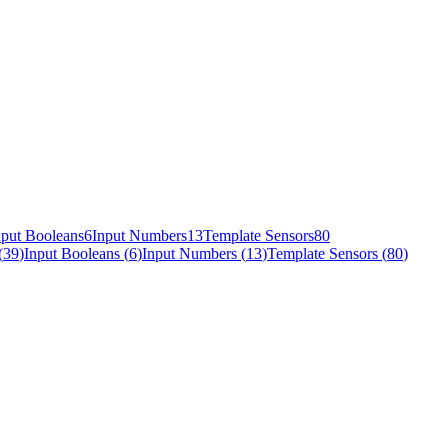
nput Booleans
6
Input Numbers
13
Template Sensors
80
(
39
)
Input Booleans
(
6
)
Input Numbers
(
13
)
Template Sensors
(
80
)