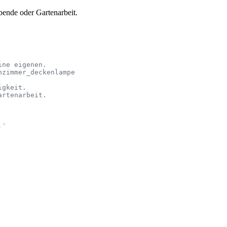
bende oder Gartenarbeit.
ine eigenen.
nzimmer_deckenlampe
igkeit.
artenarbeit.
."