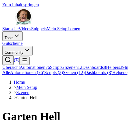
Zum Inhalt springen
Startseite
Videos
Snippets
Mein Setup
Lernen
Tools
Gutscheine
Community
Übersicht
Automationen
76
Scripts
2
Szenen
12
Dashboards
8
Helpers
39
I
Alle
Automationen
(
76
)
Scripts
(
2
)
Szenen
(
12
)
Dashboards
(
8
)
Helpers
Home
>
Mein Setup
>
Szenen
>
Garten Hell
Garten Hell