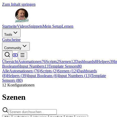
Zum Inhalt springen
Startseite
Videos
Snippets
Mein Setup
Lernen
Tools
Gutscheine
Community
Übersicht
Automationen
76
Scripts
2
Szenen
12
Dashboards
8
Helpers
39
I
Booleans
6
Input Numbers
13
Template Sensors
80
Alle
Automationen
(
76
)
Scripts
(
2
)
Szenen
(
12
)
Dashboards
(
8
)
Helpers
(
39
)
Input Booleans
(
6
)
Input Numbers
(
13
)
Template
Sensors
(
80
)
12
Konfigurationen
Szenen