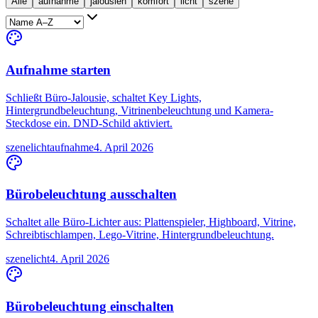
Alle
aufnahme
jalousien
komfort
licht
szene
Aufnahme starten
Schließt Büro-Jalousie, schaltet Key Lights,
Hintergrundbeleuchtung, Vitrinenbeleuchtung und Kamera-
Steckdose ein. DND-Schild aktiviert.
szene
licht
aufnahme
4. April 2026
Bürobeleuchtung ausschalten
Schaltet alle Büro-Lichter aus: Plattenspieler, Highboard, Vitrine,
Schreibtischlampen, Lego-Vitrine, Hintergrundbeleuchtung.
szene
licht
4. April 2026
Bürobeleuchtung einschalten