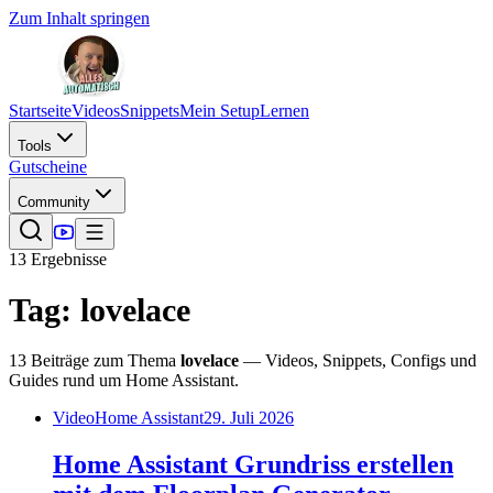
Zum Inhalt springen
Startseite
Videos
Snippets
Mein Setup
Lernen
Tools
Gutscheine
Community
13
Ergebnis
se
Tag:
lovelace
13
Beiträge
zum Thema
lovelace
— Videos, Snippets, Configs und
Guides rund um Home Assistant.
Video
Home Assistant
29. Juli 2026
Home Assistant Grundriss erstellen