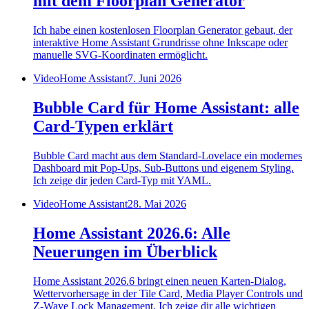
mit dem Floorplan Generator
Ich habe einen kostenlosen Floorplan Generator gebaut, der
interaktive Home Assistant Grundrisse ohne Inkscape oder
manuelle SVG-Koordinaten ermöglicht.
Video
Home Assistant
7. Juni 2026
Bubble Card für Home Assistant: alle
Card-Typen erklärt
Bubble Card macht aus dem Standard-Lovelace ein modernes
Dashboard mit Pop-Ups, Sub-Buttons und eigenem Styling.
Ich zeige dir jeden Card-Typ mit YAML.
Video
Home Assistant
28. Mai 2026
Home Assistant 2026.6: Alle
Neuerungen im Überblick
Home Assistant 2026.6 bringt einen neuen Karten-Dialog,
Wettervorhersage in der Tile Card, Media Player Controls und
Z-Wave Lock Management. Ich zeige dir alle wichtigen