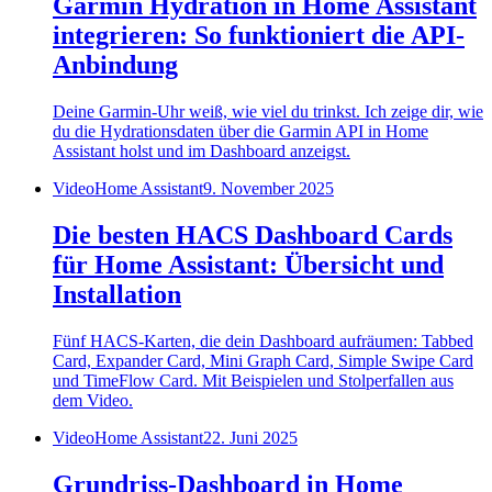
Garmin Hydration in Home Assistant
integrieren: So funktioniert die API-
Anbindung
Deine Garmin-Uhr weiß, wie viel du trinkst. Ich zeige dir, wie
du die Hydrationsdaten über die Garmin API in Home
Assistant holst und im Dashboard anzeigst.
Video
Home Assistant
9. November 2025
Die besten HACS Dashboard Cards
für Home Assistant: Übersicht und
Installation
Fünf HACS-Karten, die dein Dashboard aufräumen: Tabbed
Card, Expander Card, Mini Graph Card, Simple Swipe Card
und TimeFlow Card. Mit Beispielen und Stolperfallen aus
dem Video.
Video
Home Assistant
22. Juni 2025
Grundriss-Dashboard in Home