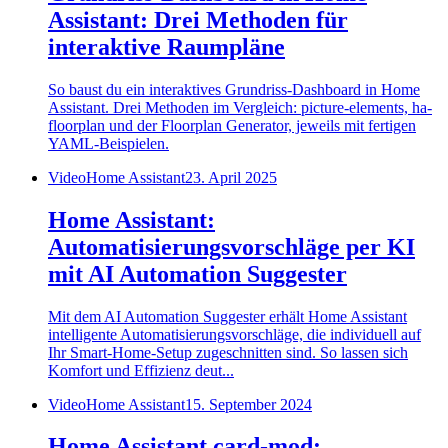
Assistant: Drei Methoden für
interaktive Raumpläne
So baust du ein interaktives Grundriss-Dashboard in Home
Assistant. Drei Methoden im Vergleich: picture-elements, ha-
floorplan und der Floorplan Generator, jeweils mit fertigen
YAML-Beispielen.
Video
Home Assistant
23. April 2025
Home Assistant:
Automatisierungsvorschläge per KI
mit AI Automation Suggester
Mit dem AI Automation Suggester erhält Home Assistant
intelligente Automatisierungsvorschläge, die individuell auf
Ihr Smart-Home-Setup zugeschnitten sind. So lassen sich
Komfort und Effizienz deut...
Video
Home Assistant
15. September 2024
Home Assistant card-mod: