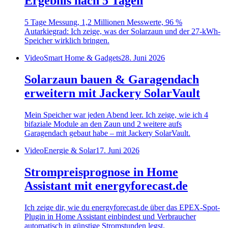
Ergebnis nach 5 Tagen
5 Tage Messung, 1,2 Millionen Messwerte, 96 %
Autarkiegrad: Ich zeige, was der Solarzaun und der 27-kWh-
Speicher wirklich bringen.
Video
Smart Home & Gadgets
28. Juni 2026
Solarzaun bauen & Garagendach
erweitern mit Jackery SolarVault
Mein Speicher war jeden Abend leer. Ich zeige, wie ich 4
bifaziale Module an den Zaun und 2 weitere aufs
Garagendach gebaut habe – mit Jackery SolarVault.
Video
Energie & Solar
17. Juni 2026
Strompreisprognose in Home
Assistant mit energyforecast.de
Ich zeige dir, wie du energyforecast.de über das EPEX-Spot-
Plugin in Home Assistant einbindest und Verbraucher
automatisch in günstige Stromstunden legst.