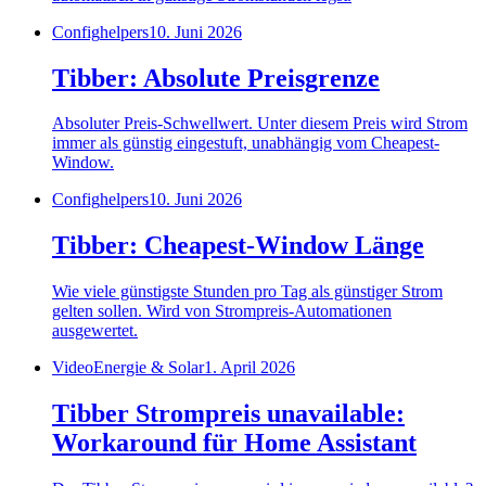
Config
helpers
10. Juni 2026
Tibber: Absolute Preisgrenze
Absoluter Preis-Schwellwert. Unter diesem Preis wird Strom
immer als günstig eingestuft, unabhängig vom Cheapest-
Window.
Config
helpers
10. Juni 2026
Tibber: Cheapest-Window Länge
Wie viele günstigste Stunden pro Tag als günstiger Strom
gelten sollen. Wird von Strompreis-Automationen
ausgewertet.
Video
Energie & Solar
1. April 2026
Tibber Strompreis unavailable:
Workaround für Home Assistant