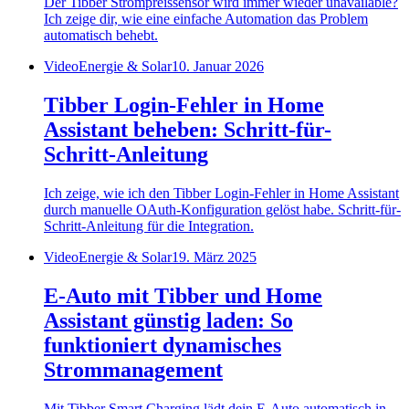
Der Tibber Strompreissensor wird immer wieder unavailable?
Ich zeige dir, wie eine einfache Automation das Problem
automatisch behebt.
Video
Energie & Solar
10. Januar 2026
Tibber Login-Fehler in Home
Assistant beheben: Schritt-für-
Schritt-Anleitung
Ich zeige, wie ich den Tibber Login-Fehler in Home Assistant
durch manuelle OAuth-Konfiguration gelöst habe. Schritt-für-
Schritt-Anleitung für die Integration.
Video
Energie & Solar
19. März 2025
E-Auto mit Tibber und Home
Assistant günstig laden: So
funktioniert dynamisches
Strommanagement
Mit Tibber Smart Charging lädt dein E-Auto automatisch in