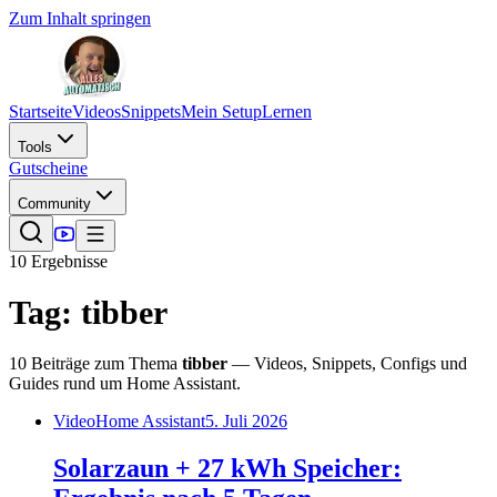
Zum Inhalt springen
Startseite
Videos
Snippets
Mein Setup
Lernen
Tools
Gutscheine
Community
10
Ergebnis
se
Tag:
tibber
10
Beiträge
zum Thema
tibber
— Videos, Snippets, Configs und
Guides rund um Home Assistant.
Video
Home Assistant
5. Juli 2026
Solarzaun + 27 kWh Speicher: